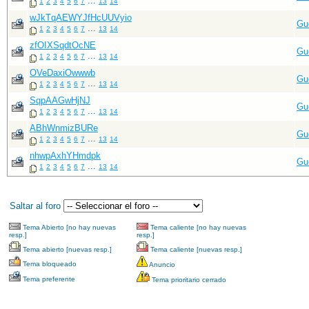
...
1
2
3
4
5
6
7
13
14
wJkTqAEWYJfHcUUVyio
Gu
...
1
2
3
4
5
6
7
13
14
zfOIXSqdtOcNE
Gu
...
1
2
3
4
5
6
7
13
14
OVeDaxiOwwwb
Gu
...
1
2
3
4
5
6
7
13
14
SqpAAGwHjNJ
Gu
...
1
2
3
4
5
6
7
13
14
ABhWnmizBURe
Gu
...
1
2
3
4
5
6
7
13
14
nhwpAxhYHmdpk
Gu
...
1
2
3
4
5
6
7
13
14
Saltar al foro
Tema Abierto [no hay nuevas
Tema caliente [no hay nuevas
resp.]
resp.]
Tema abierto [nuevas resp.]
Tema caliente [nuevas resp.]
Tema bloqueado
Anuncio
Tema preferente
Tema prioritario cerrado