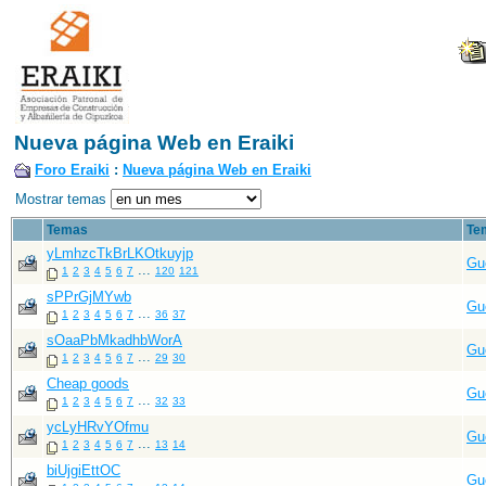
Nueva página Web en Eraiki
Foro Eraiki
:
Nueva página Web en Eraiki
Mostrar temas
Temas
Te
yLmhzcTkBrLKOtkuyjp
Gu
...
1
2
3
4
5
6
7
120
121
sPPrGjMYwb
Gu
...
1
2
3
4
5
6
7
36
37
sOaaPbMkadhbWorA
Gu
...
1
2
3
4
5
6
7
29
30
Cheap goods
Gu
...
1
2
3
4
5
6
7
32
33
ycLyHRvYOfmu
Gu
...
1
2
3
4
5
6
7
13
14
biUjgiEttOC
Gu